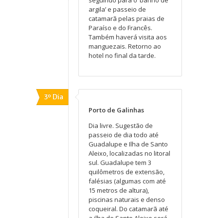
argila’ e passeio de
catamarã pelas praias de
Paraíso e do Francês.
Também haverá visita aos
manguezais. Retorno ao
hotel no final da tarde.
3º Dia
Porto de Galinhas
Dia livre. Sugestão de
passeio de dia todo até
Guadalupe e Ilha de Santo
Aleixo, localizadas no litoral
sul. Guadalupe tem 3
quilômetros de extensão,
falésias (algumas com até
15 metros de altura),
piscinas naturais e denso
coqueiral. Do catamarã até
a ilha de Santo Aleixo será