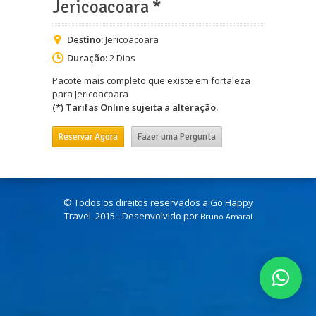
Jericoacoara *
Destino:
Jericoacoara
Duração:
2 Dias
Pacote mais completo que existe em fortaleza
para Jericoacoara
(*) Tarifas Online sujeita a alteração.
Reservar Agora
Fazer uma Pergunta
© Todos os direitos reservados a Go Happy
Travel. 2015 - Desenvolvido por
Bruno Amaral